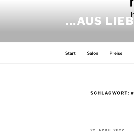
Zum
Inhalt
…AUS LIEB
springen
Start
Salon
Preise
SCHLAGWORT:
VERÖFFENTLICHT
22. APRIL 2022