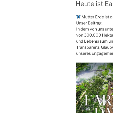
AM
Heute ist E
Mutter Erde ist d
Unser Beitrag.
In dem von uns unt
von 300.000 Hektar
und Lebensraum unzä
Transparenz, Glaubw
unseres Engagement