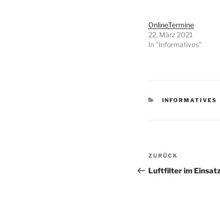
OnlineTermine
22. März 2021
In "Informatives"
KATEGORIEN
INFORMATIVES
Beitragsnav
Vorheriger
ZURÜCK
Beitrag
Luftfilter im Einsat