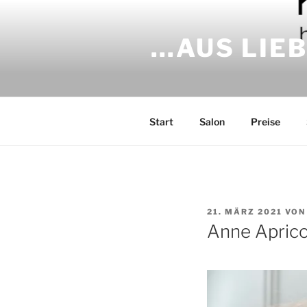
Zum
Inhalt
…AUS LIEB
springen
Start
Salon
Preise
VERÖFFENTLICHT
21. MÄRZ 2021
VO
AM
Anne Apric