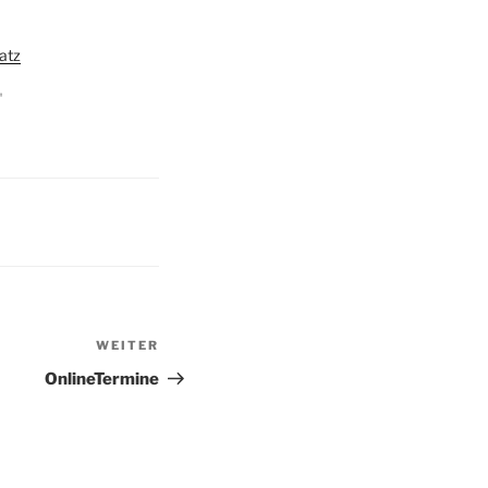
satz
"
WEITER
Nächster
Beitrag
OnlineTermine