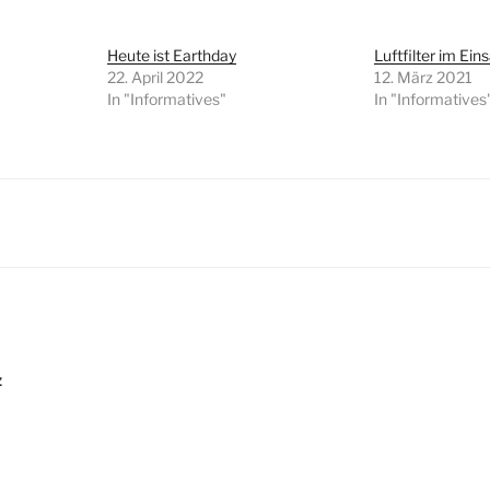
Heute ist Earthday
Luftfilter im Ein
22. April 2022
12. März 2021
In "Informatives"
In "Informatives
igation
z