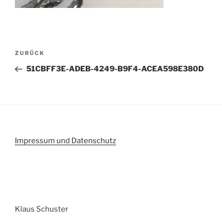
Beitragsnavigation
Vorheriger
ZURÜCK
Beitrag
51CBFF3E-ADEB-4249-B9F4-ACEA598E380D
Impressum und Datenschutz
Klaus Schuster