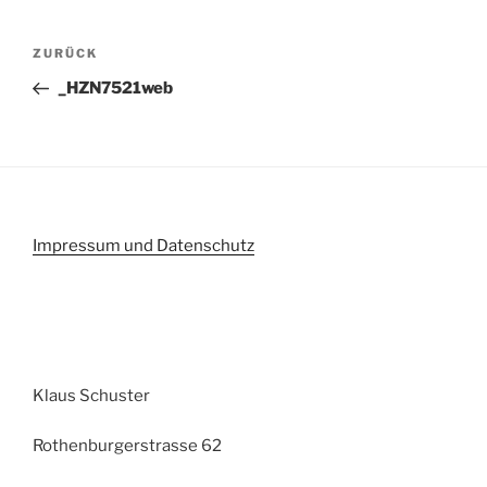
Beitragsnavigation
Vorheriger
ZURÜCK
Beitrag
_HZN7521web
Impressum und Datenschutz
Klaus Schuster
Rothenburgerstrasse 62